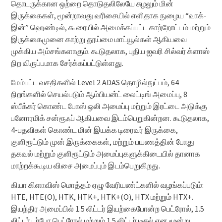
தொடருக்கான ஒற்றை தொடுதலிலேயே சுழலும் மின்
இருக்கைகள், மூன்றாவது வரிசையில் எளிதாக நுழைய “வாக்-
இன்” ஹெண்டில், கூரையில் அமைக்கப்பட்ட காற்றோட்டம் மற்றும்
இருக்கைமுனை காற்று தூய்மை மாட்யூல்கள் ஆகியவை
முக்கிய அம்சங்களாகும். கூடுதலாக, புதிய ஐவரி சில்வர் க்ளாஸ்
நிற விருப்பமாக சேர்க்கப்பட்டுள்ளது.
மேம்பட்ட வசதிகளில் Level 2 ADAS தொழில்நுட்பம், 64
நிறங்களில் செயல்படும் ஆம்பியன்ட் லைட்டிங் அமைப்பு, 8
ஸ்பீக்கர் கொண்ட போஸ் ஒலி அமைப்பு மற்றும் இரட்டை அடுக்கு
பனோரமிக் சன்ரூஃப் ஆகியவை இடம்பெறுகின்றன. கூடுதலாக,
4-பதவிகள் கொண்ட மின் இயக்க டிரைவர் இருக்கை,
குளிரூட்டும் முன் இருக்கைகள், மற்றும் பயணத்தின் போது
தகவல் மற்றும் குளிரூட்டும் அமைப்புகளுக்கிடையில் தானாக
மாற்றக்கூடிய விசை அமைப்பும் இடம்பெறுகிறது.
கியா கிளாவிஸ் மொத்தம் ஏழு வேரியண்ட்களில் வழங்கப்படும்:
HTE, HTE(O), HTK, HTK+, HTK+(O), HTX மற்றும் HTX+.
இயந்திர அமைப்பில் 1.5 லிட்டர் இயற்கைபோன்ற பெட்ரோல், 1.5
லிட்டர் டர்போ பெட்ரோல் மற்றும் 1.5 லிட்டர் டீசல் என மூன்று