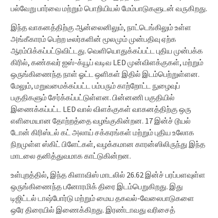
பல்வேறு பார்வை மற்றும் பொறியியல் மேம்பாடுகளுடன் வருகிறது.
இந்த வாகனத்திற்கு ஆன்லைனிலும், நாட்டெங்கிலும் உள்ள
அங்கீகாரம் பெற்ற டீலர்களின் மூலமும் முன்பதிவு ஏற்க
ஆரம்பிக்கப்பட்டுவிட்டது. வெளியொதுக்கப்பட்ட புதிய முன்பக்க
கிரில், கண்கவர் ஐஸ்-க்யூப் வடிவ LED முன்விளக்குகள், மற்றும்
ஒருங்கிணைந்த நாள் ஓட்ட ஒளிகள் இதில் இடம்பெற்றுள்ளன.
மேலும், மறுவமைக்கப்பட்ட பம்பரும் காற்றோட்ட நுழைவுப்
பகுதிகளும் சேர்க்கப்பட்டுள்ளன. பின்னணி பகுதியில்
இணைக்கப்பட்ட LED வால் விளக்குகள் வாகனத்திற்கு ஒரு
எளிமையான தோற்றத்தை வழங்குகின்றன. 17 இன்ச் டூயல்
டோன் கிரிஸ்டல் கட் அலாய் சக்கரங்கள் மற்றும் புதிய உலோக
நிறமுள்ள ஸ்கிட் பிளேட்கள், வழக்கமான காரன்ஸிலிருந்து இந்த
மாடலை தனித்துவமாக காட்டுகின்றன.
உள்புறத்தில், இந்த கிளாவிஸ் மாடலில் 26.62 இன்ச் பரப்பளவுள்ள
ஒருங்கிணைந்த பனோரமிக் திரை இடம்பெறுகிறது. இது
டிஜிட்டல் டாஷ்போர்டு மற்றும் மைய தகவல்-வேலைபாடுகளை
ஒரே திரையில் இணைக்கிறது. இரண்டாவது வரிசைத்