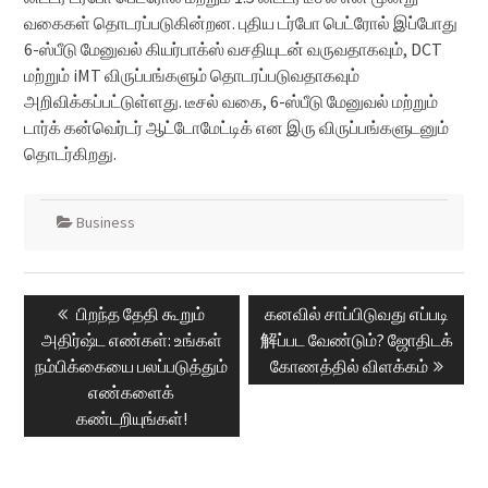
வகைகள் தொடரப்படுகின்றன. புதிய டர்போ பெட்ரோல் இப்போது
6-ஸ்பீடு மேனுவல் கியர்பாக்ஸ் வசதியுடன் வருவதாகவும், DCT
மற்றும் iMT விருப்பங்களும் தொடரப்படுவதாகவும்
அறிவிக்கப்பட்டுள்ளது. டீசல் வகை, 6-ஸ்பீடு மேனுவல் மற்றும்
டார்க் கன்வெர்டர் ஆட்டோமேட்டிக் என இரு விருப்பங்களுடனும்
தொடர்கிறது.
Business
Post
Previous
Next
பிறந்த தேதி கூறும்
கனவில் சாப்பிடுவது எப்படி
navigation
post:
post:
அதிர்ஷ்ட எண்கள்: உங்கள்
解ப்பட வேண்டும்? ஜோதிடக்
நம்பிக்கையை பலப்படுத்தும்
கோணத்தில் விளக்கம்
எண்களைக்
கண்டறியுங்கள்!