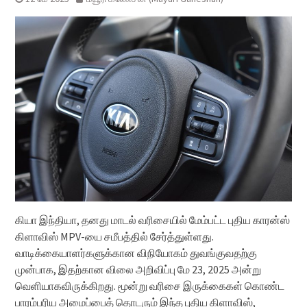
கியா இந்தியா, தனது மாடல் வரிசையில் மேம்பட்ட புதிய காரன்ஸ்
கிளாவிஸ் MPV-யை சமீபத்தில் சேர்த்துள்ளது.
வாடிக்கையாளர்களுக்கான விநியோகம் துவங்குவதற்கு
முன்பாக, இதற்கான விலை அறிவிப்பு மே 23, 2025 அன்று
வெளியாகவிருக்கிறது. மூன்று வரிசை இருக்கைகள் கொண்ட
பாரம்பரிய அமைப்பைத் தொடரும் இந்த புதிய கிளாவிஸ்,