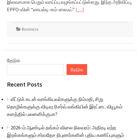
இலவசமாக பெறும் வாய்ப்பு வழங்கப்பட்டுள்ளது. இந்த அறிவிப்பு,
EPFO-வின் “லாயல்டி-கம்-லைஃப்”
[…]
Business
தேடுக
தேடுக
Recent Posts
வீட்டுக் கடன் வாங்கியவர்களுக்கு நிம்மதி, சிறு
தொழில்களுக்கு விடிவு: ரிசர்வ் வங்கியின் இரட்டை வியூகம்
களத்தில் பலனளிக்குமா?
2026-ம் ஆண்டில் தங்கம் விலை நிலவரம்: அதிரடி ஏற்ற
இறக்கங்களும் சர்வதேச நிபுணர்களின் புதிய கணிப்புகளும்