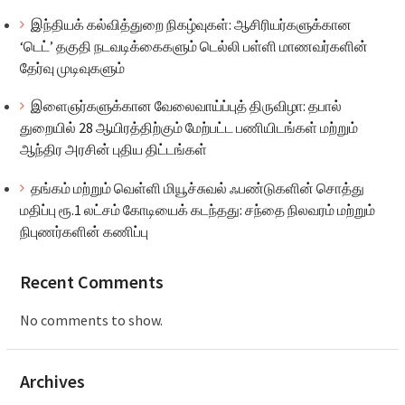
இந்தியக் கல்வித்துறை நிகழ்வுகள்: ஆசிரியர்களுக்கான
‘டெட்’ தகுதி நடவடிக்கைகளும் டெல்லி பள்ளி மாணவர்களின்
தேர்வு முடிவுகளும்
இளைஞர்களுக்கான வேலைவாய்ப்புத் திருவிழா: தபால்
துறையில் 28 ஆயிரத்திற்கும் மேற்பட்ட பணியிடங்கள் மற்றும்
ஆந்திர அரசின் புதிய திட்டங்கள்
தங்கம் மற்றும் வெள்ளி மியூச்சுவல் ஃபண்டுகளின் சொத்து
மதிப்பு ரூ.1 லட்சம் கோடியைக் கடந்தது: சந்தை நிலவரம் மற்றும்
நிபுணர்களின் கணிப்பு
Recent Comments
No comments to show.
Archives