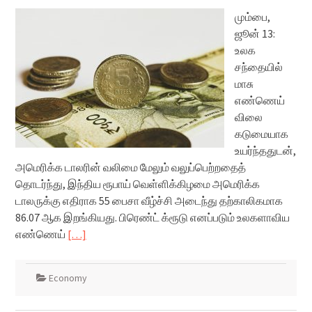
மும்பை,
ஜூன் 13:
உலக
சந்தையில்
மாசு
எண்ணெய்
விலை
கடுமையாக
உயர்ந்ததுடன்,
அமெரிக்க டாலரின் வலிமை மேலும் வலுப்பெற்றதைத்
தொடர்ந்து, இந்திய ரூபாய் வெள்ளிக்கிழமை அமெரிக்க
டாலருக்கு எதிராக 55 பைசா வீழ்ச்சி அடைந்து தற்காலிகமாக
86.07 ஆக இறங்கியது. பிரெண்ட் க்ரூடு எனப்படும் உலகளாவிய
எண்ணெய்
[…]
Economy